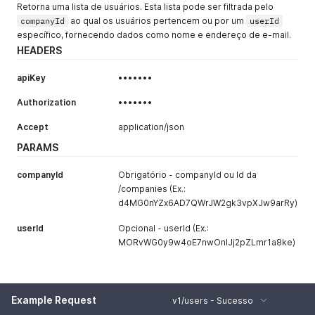
Retorna uma lista de usuários. Esta lista pode ser filtrada pelo
companyId
ao qual os usuários pertencem ou por um
userId
específico, fornecendo dados como nome e endereço de e-mail.
HEADERS
apiKey
•••••••
Authorization
•••••••
Accept
application/json
PARAMS
companyId
Obrigatório - companyId ou Id da
/companies (Ex.:
d4MG0nYZx6AD7QWrJW2gk3vpXJw9arRy)
userId
Opcional - userId (Ex.:
MORvWG0y9w4oE7nwOnlJj2pZLmr1a8ke)
Example Request
v1/users - Sucesso