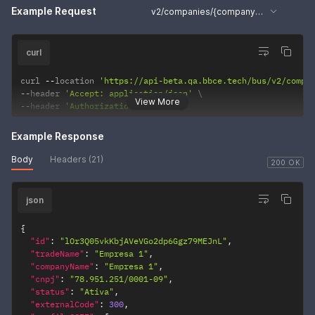
Example Request
v2/companies/{companyId} - Sucesso
curl
curl 
--
location 
'https://api-beta.qa.bbce.tech/bus/v2/compa
--
header 
'Accept: application/json'
View More
--
header 
'Authorization: •••••••'
Example Response
Body
Headers (21)
200 OK
json
{
"id"
:
"lOr3Q05vkKbjAVeVGo2dp6Ggz79MEJnL"
,
"tradeName"
:
"Empresa 1"
,
"companyName"
:
"Empresa 1"
,
"cnpj"
:
"78.951.251/0001-09"
,
"status"
:
"Ativa"
,
"externalCode"
:
300
,