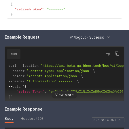
{
"refreshToken"
:
"•••••••"
}
Example Request
v1/logout - Sucesso
curl
curl 
--
location 
'https://api-beta.qa.bbce.tech/bus/v1/logou
--
header 
'Content-Type: application/json'
--
header 
'Accept: application/json'
--
header 
'Authorization: •••••••'
--
data '
{
"refreshToken"
:
"eyJhbGciOiJIUzI1NiIsInR5cCI6IkpXVCJ9.e
View More
}
'
Example Response
Body
Headers (20)
204 NO CONTENT