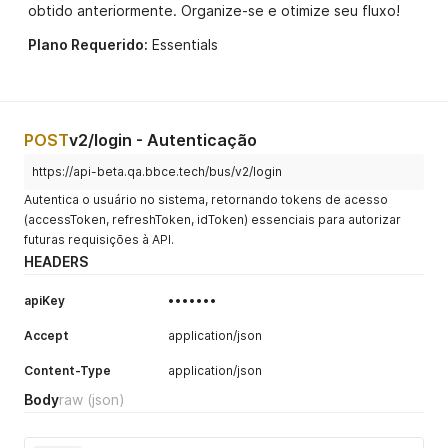
obtido anteriormente. Organize-se e otimize seu fluxo!
Plano Requerido:
Essentials
POST
v2/login - Autenticação
https://api-beta.qa.bbce.tech/bus/v2/login
Autentica o usuário no sistema, retornando tokens de acesso
(accessToken, refreshToken, idToken) essenciais para autorizar
futuras requisições à API.
HEADERS
apiKey
•••••••
Accept
application/json
Content-Type
application/json
Body
raw
(json)