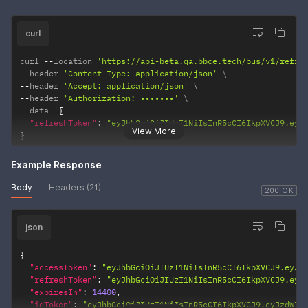
curl
curl 
--
location 
'https://api-beta.qa.bbce.tech/bus/v1/refre
--
header 
'Content-Type: application/json'
--
header 
'Accept: application/json'
--
header 
'Authorization: •••••••'
--
data '
{
"refreshToken"
:
"eyJhbGciOiJIUzI1NiIsInR5cCI6IkpXVCJ9.eyJ
View More
}
'
Example Response
Body
Headers (21)
200 OK
json
{
"accessToken"
:
"eyJhbGciOiJIUzI1NiIsInR5cCI6IkpXVCJ9.eyJz
"refreshToken"
:
"eyJhbGciOiJIUzI1NiIsInR5cCI6IkpXVCJ9.eyJ
"expiresIn"
:
14400
,
"idToken"
:
"eyJhbGciOiJIUzI1NiIsInR5cCI6IkpXVCJ9.eyJzdWIi