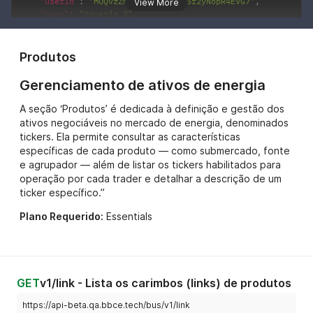
"userId"
:
"MOQvzZm086PlbB6598D5r2yNopR4EVG7"
,
View More
"name"
:
"Usuario 2"
,
"email"
:
"usuario2@bbce.com.br"
}
]
Produtos
Gerenciamento de ativos de energia
A seção ‘Produtos’ é dedicada à definição e gestão dos
ativos negociáveis no mercado de energia, denominados
tickers. Ela permite consultar as características
específicas de cada produto — como submercado, fonte
e agrupador — além de listar os tickers habilitados para
operação por cada trader e detalhar a descrição de um
ticker específico.”
Plano Requerido:
Essentials
GET
v1/link - Lista os carimbos (links) de produtos
https://api-beta.qa.bbce.tech/bus/v1/link