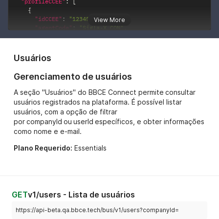
"profileCCEE"
:
[
{
"idCCEE"
:
"123456"
,
View More
"agentCode"
:
"Sigla-X CON"
,
"energyType"
:
"CON"
}
]
Usuários
}
Gerenciamento de usuários
A seção "Usuários" do BBCE Connect permite consultar
usuários registrados na plataforma. É possível listar
usuários, com a opção de filtrar
por companyId ou userId específicos, e obter informações
como nome e e-mail.
Plano Requerido:
Essentials
GET
v1/users - Lista de usuários
https://api-beta.qa.bbce.tech/bus/v1/users?companyId=