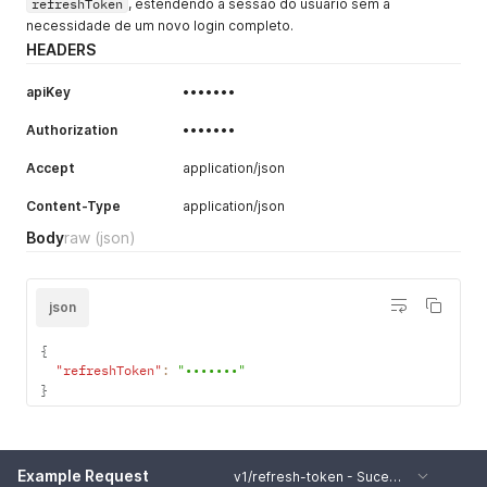
refreshToken
, estendendo a sessão do usuário sem a
necessidade de um novo login completo.
HEADERS
apiKey
•••••••
Authorization
•••••••
Accept
application/json
Content-Type
application/json
Body
raw
(json)
json
{
"refreshToken"
:
"•••••••"
}
Example Request
v1/refresh-token - Sucesso