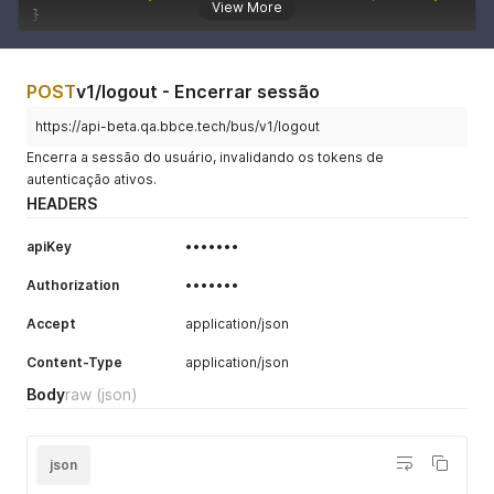
View More
}
POST
v1/logout - Encerrar sessão
https://api-beta.qa.bbce.tech/bus/v1/logout
Encerra a sessão do usuário, invalidando os tokens de
autenticação ativos.
HEADERS
apiKey
•••••••
Authorization
•••••••
Accept
application/json
Content-Type
application/json
Body
raw
(json)
json