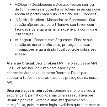
/v2/login - Desbloqueie o Acesso: Realize seu login
de forma segura e obtenha os tokens essenciais que
abrem as portas para o universo do BBCE Connect.
/v1/refresh-token - Mantenha-se Conectado: Sua
sessão não precisa parar! Renove seu token com
facilidade para garantir uma experiência contínua e
ininterrupta.
/v1/logout - Encerre com Segurança: Finalize sua
sessão de maneira eficiente, protegendo suas
informações e garantindo total controle sobre seu
acesso.
Atenção Crucial:
Seu
idToken
(JWT) é o seu passe VIP!
Ele
DEVE
ser incluído junto com a apiKey no
cabeçalho Authorization como Bearer idToken para
acessar a todos os demais recursos protegidos da nossa
API.
Dica para suas integrações:
Lembre-se, priorizamos a
segurança! É permitido
apenas uma sessão ativa por
usuário
por vez. Gerencie suas integrações com
inteligência, pois um novo login invalidará qualquer acesso