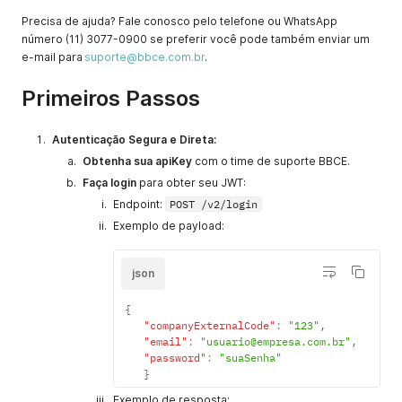
Precisa de ajuda? Fale conosco pelo telefone ou WhatsApp
número (11) 3077-0900 se preferir você pode também enviar um
e-mail para
suporte@bbce.com.br
.
Primeiros Passos
Autenticação Segura e Direta:
Obtenha sua apiKey
com o time de suporte BBCE.
Faça login
para obter seu JWT:
Endpoint:
POST /v2/login
Exemplo de payload:
json
{
"companyExternalCode"
:
"123"
,
"email"
:
"usuario@empresa.com.br"
,
"password"
:
"suaSenha"
}
Exemplo de resposta: