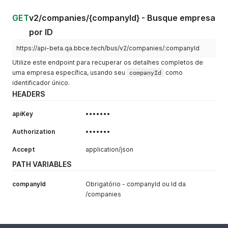
"energyType"
:
"CON"
}
GET
v2/companies/{companyId} - Busque empresa
]
por ID
}
,
{
https://api-beta.qa.bbce.tech/bus/v2/companies/:companyId
"id"
:
"LjzK2xb5v9w7ype1PWaYQX6rlJMA1PVq"
,
"tradeName"
:
"Empresa 2"
,
Utilize este endpoint para recuperar os detalhes completos de
"companyName"
:
"Empresa 2"
,
uma empresa específica, usando seu
companyId
como
"cnpj"
:
"28.295.224/0001-28"
,
identificador único.
"status"
:
"Bloqueada"
,
HEADERS
"externalCode"
:
301
,
"profileCCEE"
:
[
apiKey
•••••••
{
"idCCEE"
:
"123458"
,
Authorization
•••••••
"agentCode"
:
"Empresa2 CON"
,
"energyType"
:
"CON"
Accept
application/json
}
,
{
PATH VARIABLES
"idCCEE"
:
"123458"
,
"agentCode"
:
"Empresa2 I5"
,
companyId
Obrigatório - companyId ou Id da
"energyType"
:
"I5"
/companies
}
]
}
]