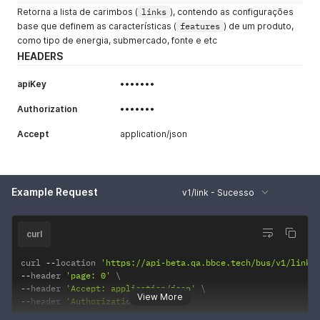
Retorna a lista de carimbos (
links
), contendo as configurações
base que definem as características (
features
) de um produto,
como tipo de energia, submercado, fonte e etc
HEADERS
apiKey
•••••••
Authorization
•••••••
Accept
application/json
Example Request
v1/link - Sucesso
curl
curl 
--
location 
'https://api-beta.qa.bbce.tech/bus/v1/link'
--
header 
'page: 0'
--
header 
'Accept: application/json'
View More
--
header 
'Authorization: •••••••'