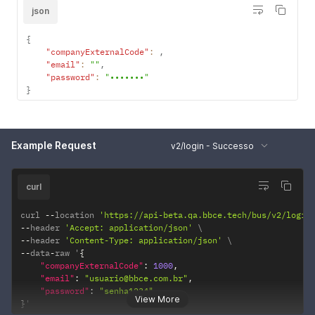
json
{
"companyExternalCode"
:
,
"email"
:
""
,
"password"
:
"•••••••"
}
Example Request
v2/login - Successo
curl
curl 
--
location 
'https://api-beta.qa.bbce.tech/bus/v2/login
--
header 
'Accept: application/json'
--
header 
'Content-Type: application/json'
--
data
-
raw '
{
"companyExternalCode"
:
1000
,
"email"
:
"usuario@bbce.com.br"
,
"password"
:
"senha1234"
View More
}
'