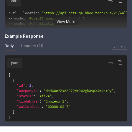
curl
curl 
--
location 
'https://api-beta.qa.bbce.tech/bus/v1/walle
--
header 
'Accept: application/json'
View More
--
header 
'Authorization: •••••••'
Example Response
Body
Headers (21)
200 OK
json
[
{
"id"
:
2
,
"companyId"
:
"d4MG0nYZx6AD7QWrJW2gk3vpXJw9arRy"
,
"status"
:
"Ativa"
,
"tradeName"
:
"Empresa 1"
,
"walletCode"
:
"00000.02-7"
}
]