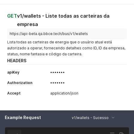
GET
v1/wallets - Liste todas as carteiras da
empresa
https://api-beta.qa.bbce.tech/bus/v1/wallets
Lista todas as carteiras de energia que o usuário atual está
autorizado a operar, fornecendo detalhes como ID, ID da empresa,
status, nome fantasia e código da carteira.
HEADERS
apiKey
•••••••
Authorization
•••••••
Accept
application/json
Example Request
v1/wallets - Sucesso