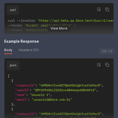
curl
curl 
--
location 
'https://api-beta.qa.bbce.tech/bus/v1/users
--
header 
'Accept: application/json'
View More
--
header 
'Authorization: •••••••'
Example Response
Body
Headers (21)
200 OK
json
[
{
"companyId"
:
"d4MG0nYZx6AD7QWrKDe2gk3vpXJw9acR"
,
"userId"
:
"QMY2O9VGbLZ1Ed1xo4B4meqw30NXAPx5"
,
"name"
:
"Usuario 1"
,
"email"
:
"usuario1@bbce.com.br"
}
,
{
"companyId"
:
"d4MG0nYZx6AD7QWrKDe2gk3vpXJw9acR"
,