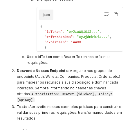
json
{
"idToken"
:
"eyJraWQiOiJ..."
,
"refreshToken"
:
"eyJjdHkiOiJ..."
,
"expiresIn"
:
14400
}
Use o idToken
como Bearer Token nas próximas
requisições.
Desvende Nossos Endpoints:
Mergulhe nos grupos de
endpoints (Auth, Wallets, Companies, Products, Orders, etc.)
para mapear os recursos à sua disposição e dominar cada
interação. Sempre informando no header as chaves
obtidas
Authorization: Bearer {idToken}, apiKey:
{apiKey}
Teste:
Aproveite nossos exemplos práticos para construir e
validar suas primeiras requisições, transformando dados em
resultados!