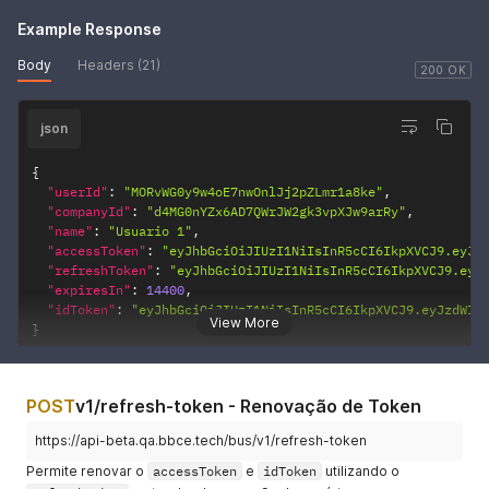
Example Response
Body
Headers (21)
200 OK
json
{
"userId"
:
"MORvWG0y9w4oE7nwOnlJj2pZLmr1a8ke"
,
"companyId"
:
"d4MG0nYZx6AD7QWrJW2gk3vpXJw9arRy"
,
"name"
:
"Usuario 1"
,
"accessToken"
:
"eyJhbGciOiJIUzI1NiIsInR5cCI6IkpXVCJ9.eyJz
"refreshToken"
:
"eyJhbGciOiJIUzI1NiIsInR5cCI6IkpXVCJ9.eyJ
"expiresIn"
:
14400
,
"idToken"
:
"eyJhbGciOiJIUzI1NiIsInR5cCI6IkpXVCJ9.eyJzdWIi
View More
}
POST
v1/refresh-token - Renovação de Token
https://api-beta.qa.bbce.tech/bus/v1/refresh-token
Permite renovar o
accessToken
e
idToken
utilizando o