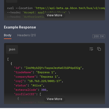
curl 
--
location 
'https://api-beta.qa.bbce.tech/bus/v2/compa
--
header 
'Accept: application/json'
View More
--
header 
'Authorization: •••••••'
Example Response
Body
Headers (21)
200 OK
json
[
{
"id"
:
"lk690ybZQYv7aqowJerKwOJ1GP4pd32g"
,
"tradeName"
:
"Empresa 1"
,
"companyName"
:
"Empresa 1"
,
"cnpj"
:
"18.763.225/0001-17"
,
"status"
:
"Ativa"
,
"externalCode"
:
380
,
"profileCCEE"
:
[
{
View More
"idCCEE"
:
"123456"
,
"agentCode"
:
"Empresa1 CONV"
,